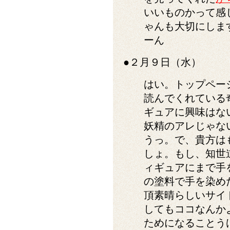
いいものかって感
ゃんも大切にしま
ーん
●２月９日（水）
はい。トップペー
読んでくれている
ギュアに興味はな
妖精のアレじゃな
うっ。で、貴方は
しょ。もし、知世
ィギュアにまで手
の塗料で手を染め
頂素晴らしいサイ
してもココなんか
ためになることう