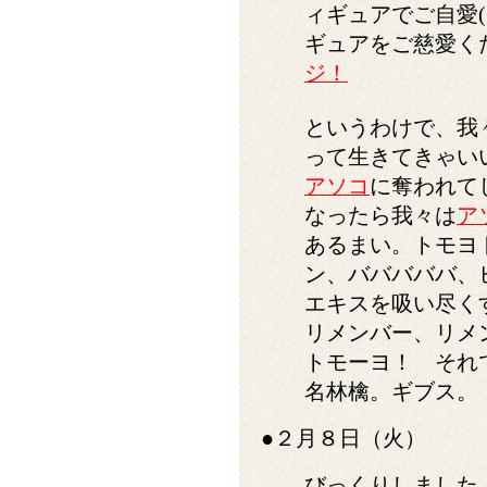
ィギュアでご自愛
ギュアをご慈愛く
ジ！
というわけで、我
って生きてきゃい
アソコ
に奪われて
なったら我々は
ア
あるまい。トモヨ
ン、バババババ、
エキスを吸い尽く
リメンバー、リメ
トモーヨ！ それ
名林檎。ギブス。
●２月８日（火）
びっくりしました