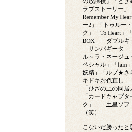
の放課後」「とき
ラブストーリー」
Remember My
ー2」「トゥルー
ク」「To Heart
BOX」「ダブル
「サンパギータ」
ル～ラ・ネージュ
ペシャル」「lai
妖精」「ルプ★さ
キドキお色直し」「Litt
「ひざの上の同居
「カードキャプタ
ク」……土星ソフ
（笑）
こないだ勝ったと