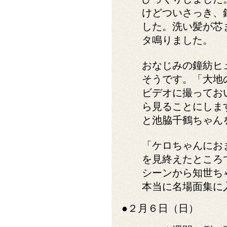
けどついさっき、
した。洗い髪が芯
タ鳴りました。
おなじみの鐘紡ヒ
そうです。「大地
ビデオに撮ってお
ら見ることにしま
と池脇千鶴ちゃん
「ケロちゃんにお
を見終えたところ
シーンから知世ち
本当に名場面集に
●２月６日（日）