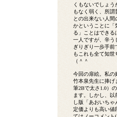
くもないでしょう
もなく弱く、所謂
との出来ない人間
かということに「
る」ことはできる
一人ですが、辛う
ぎりぎり一歩手前
もこれも全て知世
（＾＾
今回の扉絵。私の
竹本泉先生に捧げ
筆2Bで太さ1.0
ます。しかし、以
し版「あおいちゃ
定価よりも高い値
てはノーコメント