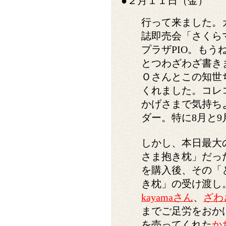
●２月１１日（金）
行って来ました。
誌即売会「さくらマ
プラザPIO。も
とつわざわざ書き
Ｏさんとこの知世
くれました。コレ
かげさまで気持ち
ダー。特に8月と
しかし、本日最大
さま抱き枕」だっ
を購入後、その「
き枕」の受け渡し
kayamaさん
、
ざわ
までご足労をおか
を売ってくれた
か