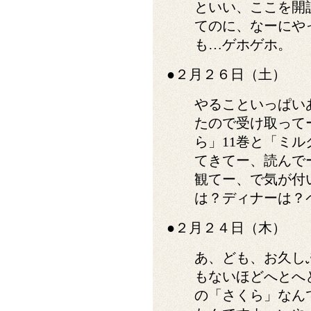
といい、ここを開
てのに、なーにや
も…ゲホゲホ。
●２月２６日（土）
やることいっぱいあ
たので受け取って
ら」11巻と「ミ
てきてー、読んで
観てー、で気が付
は？ディナーは？
●２月２４日（木）
あ、ども、お久し
もないほどへとへ
の「さくら」なん