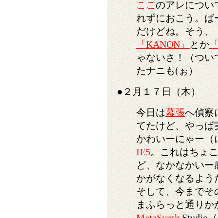
ここ
のアレについ
れずにおこう。ば
だけどね。そう、「T
「KANON」
とか
ゃないさ！（つい
たナニも(ぉ）
●２月１７日（木）
今日は
幕張
へ偵察
てたけど、やっぱ実
かわいーにゃー（
IE5
。これはちょ
ど、なかなかいー
かがなくなるよう
そして、今までそ
まふらっと通りか
MetaSynth
Studi