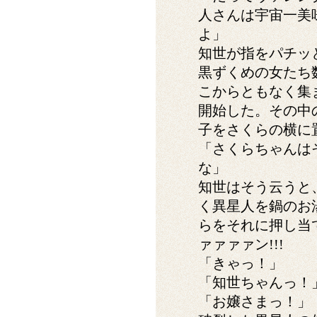
人さんは宇宙一美
よ」
知世が指をパチッ
黒ずくめの女たち
こからともなく集
開始した。その中
子をさくらの横に
「さくらちゃんは
な」
知世はそう云うと
く異星人を鍋のお
らをそれに押し当
ァァァァン!!!
「きゃっ！」
「知世ちゃんっ！
「お嬢さまっ！」