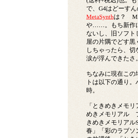
(送料+税込)也。
で、G4はどーす
MetaSynth
は？ M
や……。もち新作
ないし、旧ソフト
屋の片隅でどす黒
しちゃったら、切
涙が浮んできたさ
ちなみに現在この
トは以下の通り。
時。
「ときめきメモリアル～
めきメモリアル 
きめきメモリアルSe
春」「彩のラブソ