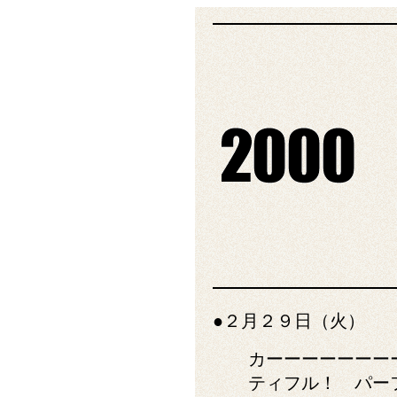
●２月２９日（火）
カーーーーーーー
ティフル！ パー