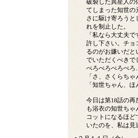
破裂した異星人の
てしまった知世の
さに駆け寄ろうと
れを制止した。
「私なら大丈夫で
許し下さい。チョ
るのがお嫌いだと
でいただくべきで
ぺろぺろぺろぺろ
「さ、さくらちゃ
「知世ちゃん、ほ
今日は第18話の
も浴衣の知世ちゃ
コットになるほど
いたのを、私は見