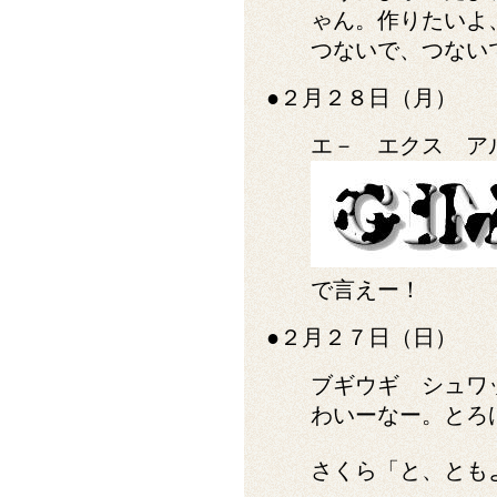
ゃん。作りたいよ
つないで、つない
●２月２８日（月）
エ－ エクス ア
で言えー！
●２月２７日（日）
ブギウギ シュワ
わいーなー。とろ
さくら「と、とも