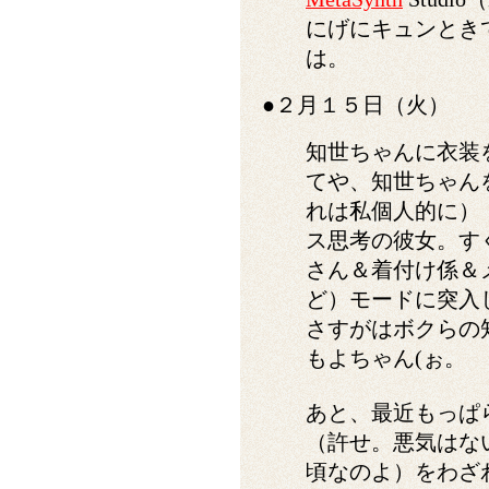
にげにキュンとき
は。
●２月１５日（火）
知世ちゃんに衣装
てや、知世ちゃん
れは私個人的に）
ス思考の彼女。す
さん＆着付け係＆
ど）モードに突入
さすがはボクらの
もよちゃん(ぉ。
あと、最近もっぱ
（許せ。悪気はな
頃なのよ）をわざ