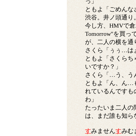
っ」
ともよ「ごめんな
渋谷。井ノ頭通り
今し方、HMVで倉木麻衣
Tomorrow"を
が、二人の横を通
さくら「ぅぅ…は
ともよ「さくらち
いですか？」
さくら「…う、う
ともよ「ん、ん…
れているんですも
わ」
たったいま二人の
は、まだ誰も知ら
す
みません
す
みむ