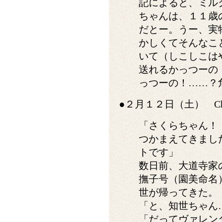
記によると、ミル
ちゃんは、１１歳
だとー。うー、実
かしくてそんなこ
いて（しこしこは
送れるかっつーの
っつーの！……？
●２月１２日（土） Chocola
「さくらちゃん！
つかまえてきまし
トです」
数日前、大道寺家
撫子号（園美命名
世が帰ってきた。
「と、知世ちゃん
「だってヴァレン