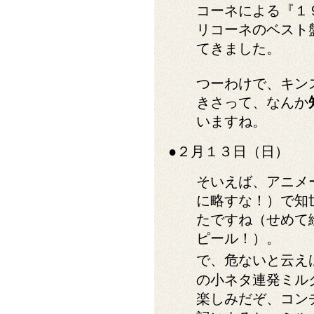
コーネによる『１
リコーネのベスト盤
てきました。
つーわけで、キン
きさって、なんか
いますね。
●２月１３日（日）
そいえば、アニメ
に略すな！）で知
たですね（せめて
ピール！）。
で、危ないと云え
の小ネタ連発ミル
楽しみだぞ、コン