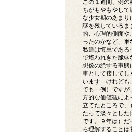
この１週間、例の事
ちがもやもやして
な少女期のあまり
謎を残しているま
的、心理的側面や
ったのかなど、単
私達は慎重である
で培われきた脆弱
想像の絶する事態
事として接してし
います。けれども
でも一例）ですが
方的な価値観によ
立てたところで、
たって淡々とした
です。９年は）だ
ら理解することは